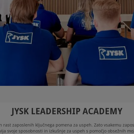
JYSK LEADERSHIP ACADEMY
e in rast zaposlenih ključnega pomena za uspeh. Zato vsakemu zap
zvija svoje sposobnosti in izkušnje za uspeh s pomočjo obsežnih mož