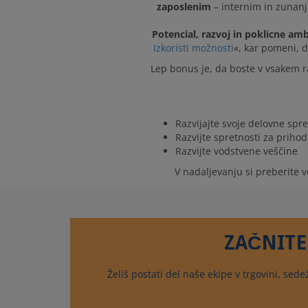
zaposlenim
– internim in zunan
Potencial, razvoj in poklicne a
Izkoristi možnosti
«, kar pomeni, 
Lep bonus je, da boste v vsakem r
Razvijajte svoje delovne spre
Razvijte spretnosti za priho
Razvijte vodstvene veščine
V nadaljevanju si preberite v
ZAČNITE
Želiš postati del naše ekipe v trgovini, sed