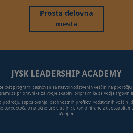
Prosta delovna
mesta
JYSK LEADERSHIP ACADEMY
celovit program, zasnovan za razvoj vodstvenih veščin na področju t
grami za pripravnike za vodje skupin, pripravnike za vodje trgovin i
 področju zaposlovanja, osebnostnih profilov, vodstvenih veščin, d
 se osredotočajo na učne ure v učilnici, kombinirane z usposabljan
učenjem.