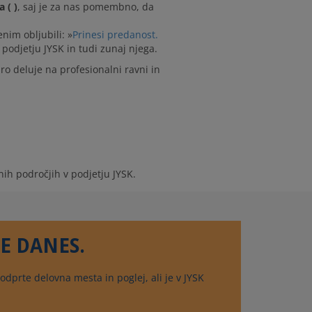
 ( )
, saj je za nas pomembno, da
nim obljubili: »
Prinesi predanost.
podjetju JYSK in tudi zunaj njega.
o deluje na profesionalni ravni in
nih področjih v podjetju JYSK.
E DANES.
odprte delovna mesta in poglej, ali je v JYSK