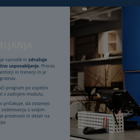
BLJANJA
e raznolik in
združuje
ično usposabljanje
. Proces
torji in trenerji in je
ogramov.
uči program po uspešni
Out v zadnjem modulu.
 pričakuje, da ostanejo
V sodelovanju s svojim
e prednosti in delali na
oja.