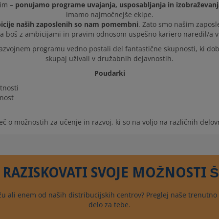
jim –
ponujamo programe uvajanja, usposabljanja in izobraževanja
imamo najmočnejše ekipe.
mbicije naših zaposlenih so nam pomembni
. Zato smo našim zaposle
da boš z ambicijami in pravim odnosom uspešno kariero naredil/a v 
azvojnem programu vedno postali del fantastične skupnosti, ki dobr
skupaj uživali v družabnih dejavnostih.
Poudarki
tnosti
dnost
eč o možnostih za učenje in razvoj, ki so na voljo na različnih delov
 RAZISKOVATI SVOJE MOŽNOSTI Š
ežu ali enem od naših distribucijskih centrov? Preglej naše trenutno 
delo za tebe.