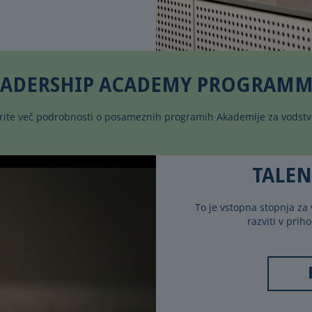
EADERSHIP ACADEMY PROGRAMM
rite več podrobnosti o posameznih programih Akademije za vodstv
TALE
To je vstopna stopnja za 
razviti v pri