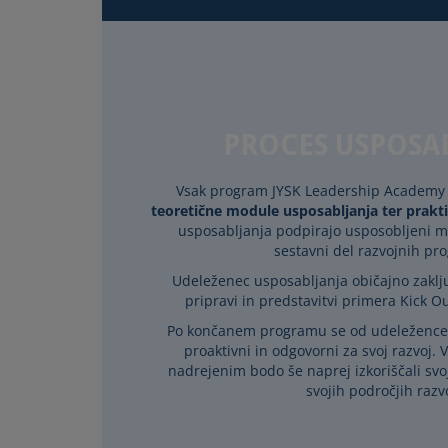
PROCES USPOSA
Vsak program JYSK Leadership Academy j
teoretične module usposabljanja ter prakt
usposabljanja podpirajo usposobljeni men
sestavni del razvojnih pr
Udeleženec usposabljanja običajno zaklj
pripravi in predstavitvi primera Kick 
Po končanem programu se od udeležencev
proaktivni in odgovorni za svoj razvoj. 
nadrejenim bodo še naprej izkoriščali svoj
svojih področjih razv