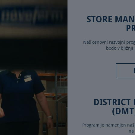
STORE MAN
P
Naš osnovni razvojni prog
bodo v bližnji
DISTRICT
(DMT
Program je namenjen našim
na 