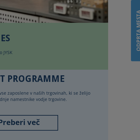
ODPRTA M
ES
o JYSK
NT PROGRAMME
vse zaposlene v naših trgovinah, ki se želijo
hodnje namestnike vodje trgovine.
Preberi več