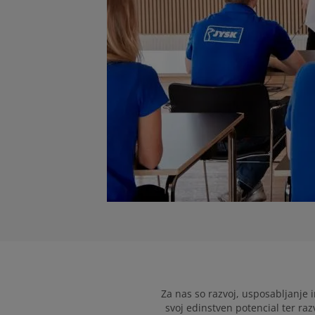
Za nas so razvoj, usposabljanj
svoj edinstven potencial ter ra